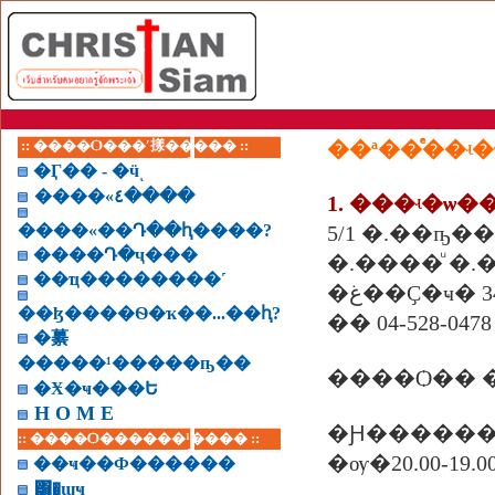
:: ����Ѻ���ʹ㨾����� ::
�Ӷ�� - �ӵͺ
����«٤����
����«��Դ��ԧ����?
5/1 �.��ҧ�
����Դ�ҷ���
�.����ͧ �.
��ҵ��������˹
�غ��Ҫ�ҹ� 3
��ɮ����Ѳ�ҡ��...��ԧ?
�� 04-528-0478
�繤
�����¹�����ҧ��
����Ѻ�� �
�Ӿ�ҹ���Ե
H O M E
�Ԩ�����
:: ����Ѻ������¹���� ::
��ҹ��Ф������
͸�ɰҹ