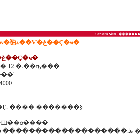
Christian Siam - ��
��ª��ͤ��ʵ�ѡ�㹨ѧ��Ѵ�غ��Ҫ�ҹ�
1. ���ʵ�ѡ��غ��Ҫ�ҹ�
�� 12 �.��ҧ���
���ͧ
4000
Ȩ. ���� �������§
�Ш��ѻ����
�ѹ�ظ����