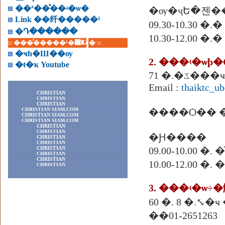
��ª��ͤ��ʵ�ѡ�
�ѹ�ҷԵ�젠���
Link ��纤�����¹
09.30-10.3
�Դ������
10.30-12.00 
:: ���ͤ�����¹�͹�Ź� ::
�ҹһ�Ш��ѹ
�ŧ�ҡ Youtube
Email :
thaiktc_u
CHRISTIAN
CHRISTIAN
CHRISTIAN
CHRISTIAN SIAM.COM
����Ѻ�� �
CHRISTIAN SIAM.COM
CHRISTIAN SIAM.COM
CHRISTIAN
CHRISTIAN
�Ԩ����
CHRISTIAN
CHRISTIAN
CHRISTIAN
09.00-10.00
CHRISTIAN
CHRISTIAN
10.00-12.00 
CHRISTIAN
3. ���ʵ�ѡ
��01-2651263