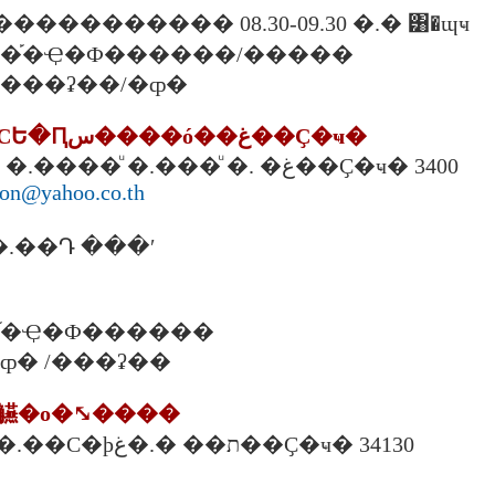
��������� 08.30-09.30 �.� ͸�ɰҹ
0 �.� �֡�Ҿ�Ф������/�����
�.� ���ʡ��/�ȹ�
2. ���ʵ�ѡþ�СԵ�Ԥس����ó��غ��Ҫ�ҹ�
71 �.�ػ���ҹ �.����ͧ �.���ͧ �. �غ��Ҫ�ҹ� 3400
bon@yahoo.co.th
.��Դ ���ʹ
 �. �֡�Ҿ�Ф������
�. �ȹ� /���ʡ��
÷�觾�о�⤡����
60 �. 8 �.⤡�ҹ �.��С�þת�� �.�غ��Ҫ�ҹ� 34130