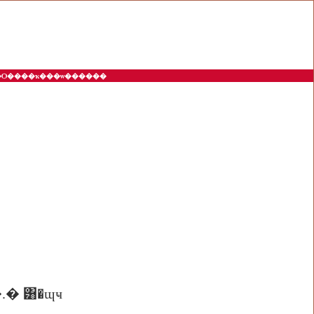
�����Ѻ����ҡ���ѡ������
��������������� 19.00-20.00 �.� ͸�ɰҹ