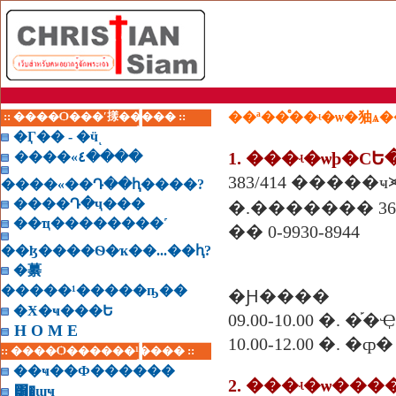
:: ����Ѻ���ʹ㨾����� ::
��ª��ͤ��ʵ�ѡ�㹨
�Ӷ�� - �ӵͺ
����«٤����
383/414 �����
����«��Դ��ԧ����?
����Դ�ҷ���
�.������� 36
��ҵ��������˹
�� 0-9930-8944
��ɮ����Ѳ�ҡ��...��ԧ?
�繤
�����¹�����ҧ��
�Ԩ����
�Ӿ�ҹ���Ե
09.00-10.00 �.
H O M E
10.00-12.00 �. �
:: ����Ѻ������¹���� ::
��ҹ��Ф������
2. ���ʵ�ѡ�
���
͸�ɰҹ