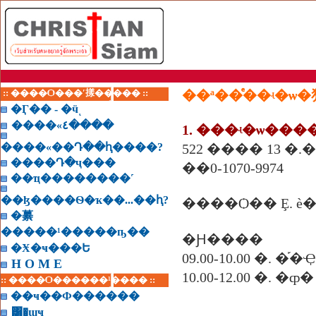
:: ����Ѻ���ʹ㨾����� ::
��ª��ͤ��ʵ�ѡ
�Ӷ�� - �ӵͺ
����«٤����
1. ���ʵ�ѡ��
����«��Դ��ԧ����?
����Դ�ҷ���
��0-1070-9974
��ҵ��������˹
��ɮ����Ѳ�ҡ��...��ԧ?
����Ѻ�� Ȩ. è
�繤
�����¹�����ҧ��
�Ԩ����
�Ӿ�ҹ���Ե
09.00-10.00 �.
H O M E
10.00-12.00 �. �
:: ����Ѻ������¹���� ::
��ҹ��Ф������
͸�ɰҹ