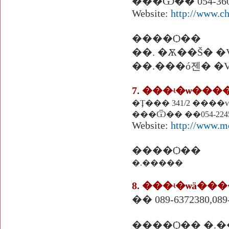
���Ѿ�� 054-360-75
Website:
http://www.ch
����Ѻ��
��. �Ѫ��Š� 
��.���ó젠� �
7. ���ʵ�ѡ���
�Ţ��� 341/2 ����ѵ�
���Ѿ�� ��054-22450
Website:
http://www.m
����Ѻ��
�.�����
8. ���ʵ�ѡä���
�� 089-6372380,089
����Ѻ�� �.