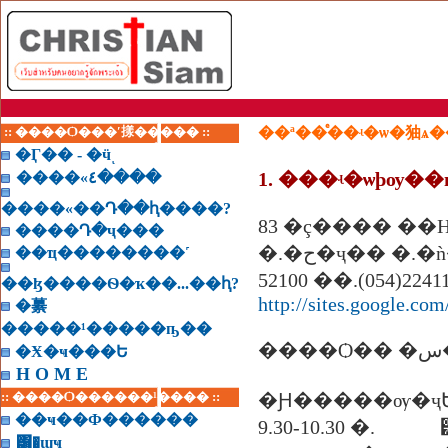
:: ����Ѻ���ʹ㨾����� ::
��ª��ͤ��ʵ�ѡ�㹨ѧ�
�Ӷ�� - �ӵͺ
1. ���ʵ�ѡþѹ�
����«٤����
����«��Դ��ԧ����?
����Դ�ҷ���
�.�ح�ҷ�� �.
��ҵ��������˹
52100 ��.(054)22411
��ɮ����Ѳ�ҡ��...��ԧ?
http://sites.google.co
�繤
�����¹�����ҧ��
�Ӿ�ҹ���Ե
H O M E
:: ����Ѻ������¹���� ::
�Ԩ�����ѹ�ҷ
��ҹ��Ф������
9.30-10.30 �. 
͸�ɰҹ