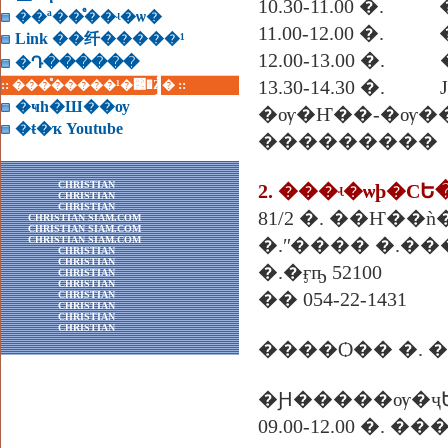
10.30-11.00 �
��ª��ͤ��ʵ�ѡ�
11.00-12.00 �.
Link ��纤�����¹
12.00-13.00 
�Դ������
13.30-14.30 �. 
:: ���ͤ�����¹�͹�Ź� ::
�ҹһ�Ш��ѹ
�ѹ�Ҥ��-�ѹ
�ŧ�ҡ Youtube
���������
CHRISTIAN
CHRISTIAN
CHRISTIAN
81/2 �. ��Ҥ��
CHRISTIAN SIAM.COM
CHRISTIAN SIAM.COM
CHRISTIAN SIAM.COM
�.ʺ���� �.���
CHRISTIAN
CHRISTIAN
�.�ӻҧ 52100
CHRISTIAN
CHRISTIAN
�� 054-22-1431
CHRISTIAN
CHRISTIAN
CHRISTIAN
CHRISTIAN
����Ѻ�� �. 
�Ԩ�����ѹ�ҷ
09.00-12.00 �. 