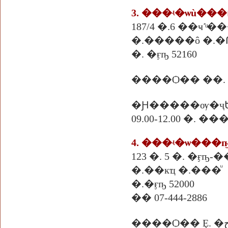
3. ���ʵ�ѡù���
187/4 �.6 ��ҹ˹ͧ�
�.�����ô �.�
�. �ӻҧ 52160
����Ѻ�� ��.
�Ԩ�����ѹ�ҷ
09.00-12.00 �. 
4. ���ʵ�ѡ��
123 �. 5 �. �ӻҧ
�.��кҵ �.���ͧ
�.�ӻҧ 52000
�� 07-444-2886