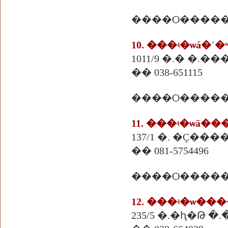
10. ���ʵ�ѡá�ʹ
1011/9 �.� �.���
�� 038-651115
����Ѻ�����
11. ���ʵ�ѡä��
137/1 �. �Ҫ���
�� 081-5754496
����Ѻ�����
12. ���ʵ�ѡ��
235/5 �.�ԧ�Թ �.