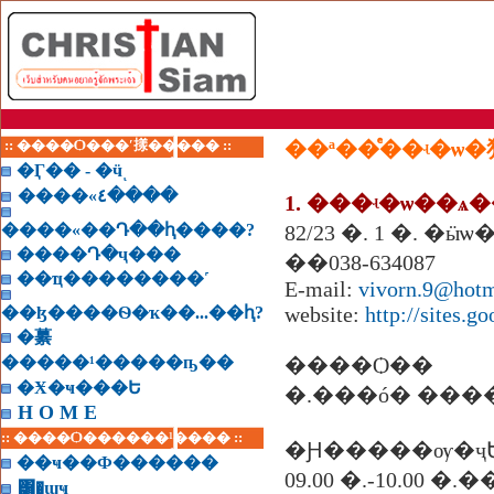
:: ����Ѻ���ʹ㨾����� ::
��ª��ͤ��ʵ�ѡ�
�Ӷ�� - �ӵͺ
����«٤����
1. ���ʵ�ѡ�
�ѧ�
����«��Դ��ԧ����?
82/23 �. 1 �. �ӹѡ
����Դ�ҷ���
��038-634087
��ҵ��������˹
E-mail:
vivorn.9@hotm
website:
http://sites.g
��ɮ����Ѳ�ҡ��...��ԧ?
�繤
�����¹�����ҧ��
����Ѻ��
�Ӿ�ҹ���Ե
�.���ó� ������
H O M E
:: ����Ѻ������¹���� ::
�Ԩ�����ѹ�ҷ
��ҹ��Ф������
09.00 �.-10.00 
͸�ɰҹ