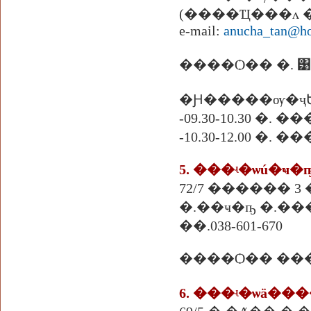
(����Ҵ���ᴧ 
e-mail:
anucha_tan@ho
�Ԩ�����ѹ�ҷ
-09.30-10.30 �.
-10.30-12.00 �
5. ���ʵ�ѡú�ҹ�
�.��ҹ�ҧ �.���ͧ
��.038-601-670
����Ѻ�� ���
6. ���ʵ�ѡä��