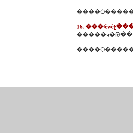
����Ѻ�����
�����ҹ�Թ��վ��