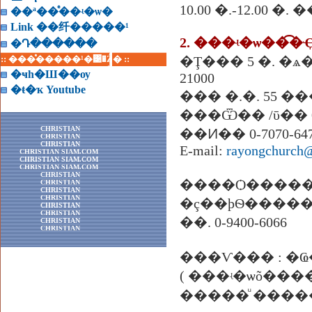
10.00 �.-12.00 �
��ª��ͤ��ʵ�ѡ�
Link ��纤�����¹
�Դ������
:: ���ͤ�����¹�͹�Ź� ::
�Ţ��� 5 �. �ѧ��� �. �آ���Է �.�Թ
�ҹһ�Ш��ѹ
21000
�ŧ�ҡ Youtube
��� �.�. 55 ���
���Ѿ�� /ῡ�� 0-
CHRISTIAN
��Ͷ�� 0-7070-64
CHRISTIAN
CHRISTIAN
E-mail:
rayongchurch
CHRISTIAN SIAM.COM
CHRISTIAN SIAM.COM
CHRISTIAN SIAM.COM
CHRISTIAN
����Ѻ�����
CHRISTIAN
CHRISTIAN
CHRISTIAN
CHRISTIAN
CHRISTIAN
��. 0-9400-6066
CHRISTIAN
CHRISTIAN
( ���ʵ�ѡõ�