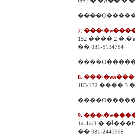
69/5 �.�Ⱥ�� �.�
7. ���ʵ�ѡ��
152 ���� 2 �.�ҡ
�� 081-5134784
����Ѻ�����
8. ���ʵ�ѡä��
183/132 ���� 3
����Ѻ�����
9. ���ʵ�ѡ��
14-14/1
�� 081-2440968