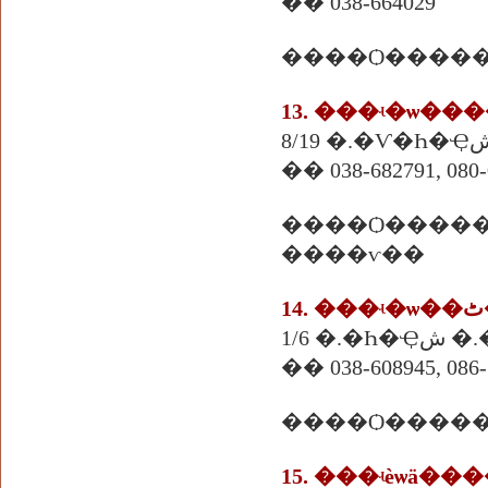
�� 038-664029
����Ѻ������
13. ���ʵ�ѡ��
�� 038-682791, 080-
����Ѻ������� Ȩ.��.��
����ѵ��
1/6 �
�� 038-608945, 086-
����Ѻ�����
15. ���ʵèѡä�