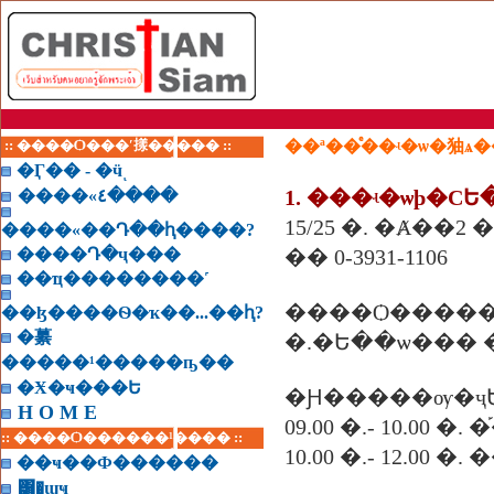
:: ����Ѻ���ʹ㨾����� ::
��ª��ͤ��ʵ�ѡ�㹨
�Ӷ�� - �ӵͺ
����«٤����
15/25 �. �Ⱥ��2
����«��Դ��ԧ����?
����Դ�ҷ���
�� 0-3931-1106
��ҵ��������˹
����Ѻ����
��ɮ����Ѳ�ҡ��...��ԧ?
�繤
�.�Ե��ѡ���
�����¹�����ҧ��
�Ӿ�ҹ���Ե
�Ԩ�����ѹ�ҷ
H O M E
09.00 �.- 10.00
:: ����Ѻ������¹���� ::
10.00 �.- 12.00 �
��ҹ��Ф������
͸�ɰҹ