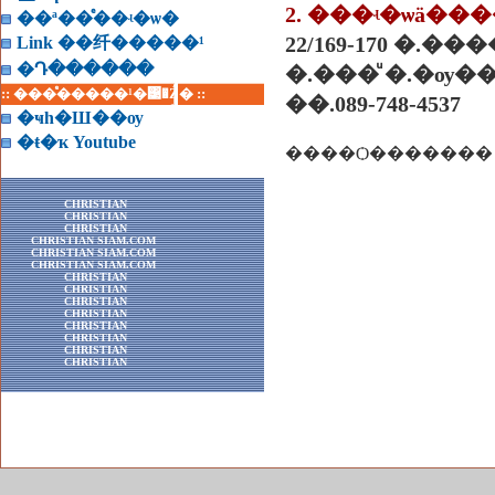
2. ���ʵ�ѡä�
��ª��ͤ��ʵ�ѡ�
22/169-170 �.�
Link ��纤�����¹
�Դ������
�.���ͧ �.�ѹ��
:: ���ͤ�����¹�͹�Ź� ::
��.089-748-4537
�ҹһ�Ш��ѹ
�ŧ�ҡ Youtube
CHRISTIAN
CHRISTIAN
CHRISTIAN
CHRISTIAN SIAM.COM
CHRISTIAN SIAM.COM
CHRISTIAN SIAM.COM
CHRISTIAN
CHRISTIAN
CHRISTIAN
CHRISTIAN
CHRISTIAN
CHRISTIAN
CHRISTIAN
CHRISTIAN