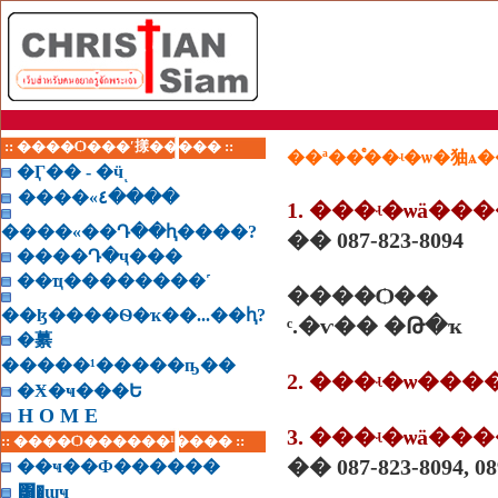
:: ����Ѻ���ʹ㨾����� ::
��ª��ͤ��ʵ�ѡ�㹨ѧ
�Ӷ�� - �ӵͺ
����«٤����
1. ���ʵ�ѡä�
����«��Դ��ԧ����?
�� 087-823-8094
����Դ�ҷ���
��ҵ��������˹
����Ѻ��
��ɮ����Ѳ�ҡ��...��ԧ?
ͨ.�ѵ�� �Թ�ҡ
�繤
�����¹�����ҧ��
2. ���ʵ�ѡ��
�Ӿ�ҹ���Ե
H O M E
3. ���ʵ�ѡä��
:: ����Ѻ������¹���� ::
�� 087-823-8094, 08
��ҹ��Ф������
͸�ɰҹ