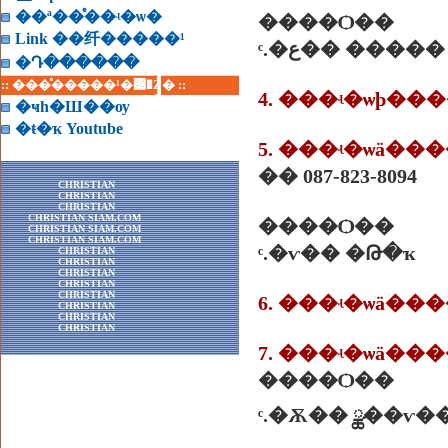
��ª��ͤ��ʵ�ѡ�
����Ѻ��
Link ��纤�����¹
ͨ.�ع�� �����
�Դ������
:: ���ͤ�����¹�͹�Ź� ::
4. ���ʵ�ѡþ�
�ҹһ�Ш��ѹ
�ŧ�ҡ Youtube
5. ���ʵ�ѡä�
�� 087-823-8094
CHRISTIAN
CHRISTIAN
CHRISTIAN
CHRISTIAN SIAM.COM
����Ѻ��
CHRISTIAN SIAM.COM
CHRISTIAN SIAM.COM
ͨ.�ѵ�� �Թ�ҡ
CHRISTIAN
CHRISTIAN
CHRISTIAN
CHRISTIAN
CHRISTIAN
6. ���ʵ�ѡä�
CHRISTIAN
CHRISTIAN
CHRISTIAN
7. ���ʵ�ѡä�
����Ѻ��
ͨ.�Ѫ�� ྪ��ѵ�