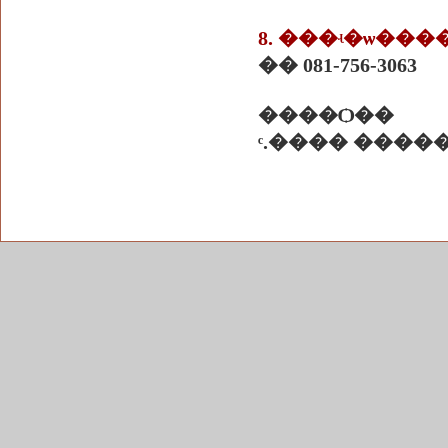
8. ���ʵ�ѡ�
�� 081-756-3063
����Ѻ��
ͨ.���� ����