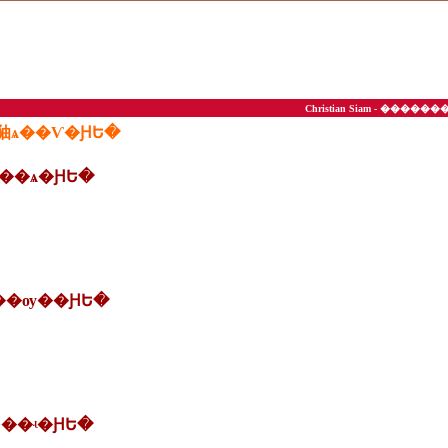
Christian Siam - ��
�㹨ѧ��Ѵ�ԨԵ�
���ѧ�ԨԵ�
���ѹ��ԨԵ�
Ф��ʵ�ԨԵ�