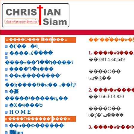
:: ����Ѻ���ʹ㨾����� ::
��ª��ͤ��ʵ�ѡ
�Ӷ�� - �ӵͺ
1. ���ʵ�ѡä��
����«٤����
�� 081-5345649
����«��Դ��ԧ����?
����Դ�ҷ���
����Ѻ��
��ҵ��������˹
ͨ.പ� ǧ��
��ɮ����Ѳ�ҡ��...��ԧ?
2. ���ʵ�ѡ��
�繤
�� 056-613-820
�����¹�����ҧ��
�Ӿ�ҹ���Ե
����Ѻ��
H O M E
ͨ.�ʧ�ͧ പ����
:: ����Ѻ������¹���� ::
��ҹ��Ф������
3. ���ʵ�ѡâͧ��
͸�ɰҹ