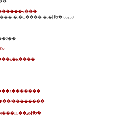
��
�������ҷ���
�ҷ��� �.�Ѻ���� �.�ԨԵ� 66230
��ʡ��
Źҡ
����ѧ�ҡ����
�����ѧ�������
��Ф��ʵ��������
�ҹ���Ѥ��ྪþԨԵ�