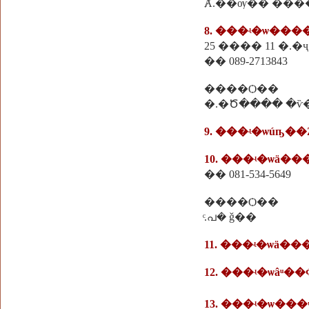
Ⱥ.��ѹ�� ���
8. ���ʵ�ѡ��
25 ���� 11 �.
�� 089-2713843
����Ѻ��
�.�Ծ���� �ѷ
9. ���ʵ�ѡúҧ��
10. ���ʵ�ѡä�
�� 081-534-5649
����Ѻ��
ͨ.പ� ǧ��
11. ���ʵ�ѡä
12. ���ʵ�ѡâͧ
13. ���ʵ�ѡ��