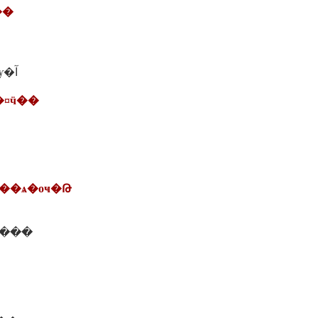
��
Ȩ.�س���ѵ� �ѹ�آ
�¤ӵ��
���ѧ�оҹ�Թ
�Թ�����