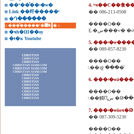
��ª��ͤ��ʵ�ѡ�
4. ʶҹ��С��⾷�
Link ��纤�����¹
�� 086-213-0508
�Դ������
����Ѻ��
:: ���ͤ�����¹�͹�Ź� ::
�ҹһ�Ш��ѹ
�ŧ�ҡ Youtube
5. ���ʵ�ѡ���
�� 089-857-8230
CHRISTIAN
CHRISTIAN
����Ѻ��
CHRISTIAN
CHRISTIAN SIAM.COM
ͨ.��зջ ����ͧ
CHRISTIAN SIAM.COM
CHRISTIAN SIAM.COM
CHRISTIAN
CHRISTIAN
6. ���ʵ�ѡä��
CHRISTIAN
CHRISTIAN
CHRISTIAN
����Ѻ��
CHRISTIAN
CHRISTIAN
ͨ.��觸Ԥس 
CHRISTIAN
7. ���ʵ�ѡõоҹ�Թ
�� 087-309-5230
����Ѻ��