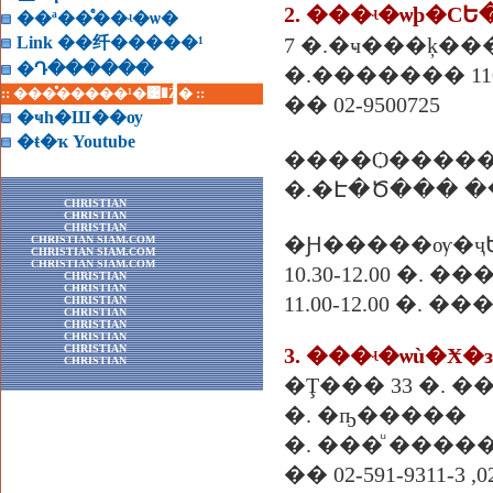
��ª��ͤ��ʵ�ѡ�
Link ��纤�����¹
7 �.�ҹ���ķ���
�Դ������
�.������� 110
:: ���ͤ�����¹�͹�Ź� ::
�� 02-9500725
�ҹһ�Ш��ѹ
�ŧ�ҡ Youtube
����Ѻ����
�.�Է�Ծ��� �
CHRISTIAN
CHRISTIAN
CHRISTIAN
�Ԩ�����ѹ�ҷ
CHRISTIAN SIAM.COM
CHRISTIAN SIAM.COM
CHRISTIAN SIAM.COM
10.30-12.00 �. �
CHRISTIAN
CHRISTIAN
11.00-12.00 �. 
CHRISTIAN
CHRISTIAN
CHRISTIAN
CHRISTIAN
CHRISTIAN
3. ���ʵ�ѡù�Ӿ�
CHRISTIAN
�Ţ��� 33 �. 
�. �ҧ�����
�. ���ͧ �����
�� 02-591-9311-3 ,0