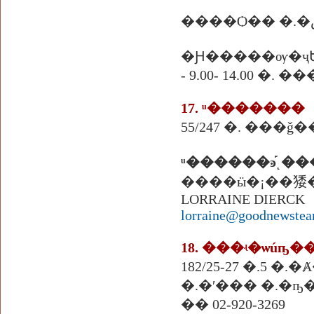
�Ԩ�����ѹ�ҷ
- 9.00- 14.00 �.
17. ͧ�������
55/247 �. ���ǧ
ͧ������ͽ֡ͺ
����ӹ�¡��㹻
LORRAINE DIERCK
lorraine@goodnewste
18. ���ʵ�ѡúҧ��
182/25-27 �.5 �.�
�.�ʹ��� �.�ҧ�
�� 02-920-3269