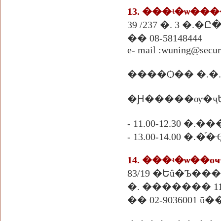
13. ���ʵ�ѡ�
39 /237 �. 3 �
�� 08-58148444
e- mail :wuning@secu
����Ѻ�� �.�
�Ԩ�����ѹ�ҷ
- 11.00-12.30 �
- 13.00-14.00 �
14. ���ʵ�ѡ��о
83/19 �Եû�Ъ��
�. ������� 11
�� 02-9036001 ῡ��