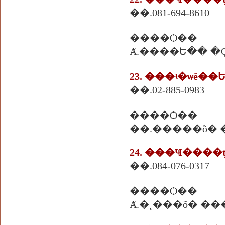
��.081-694-8610
����Ѻ��
Ⱥ.����Ե�� 
23. ���ʵ�ѡê�
��.02-885-0983
����Ѻ��
��.�����õ�
24. ���Ҹ���
��.084-076-0317
����Ѻ��
Ⱥ.�ͺ���õ� ��