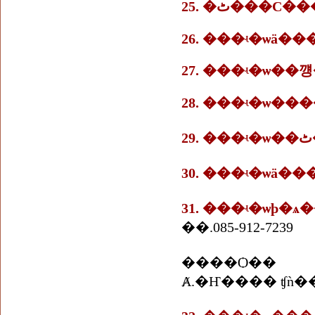
25. �ٹ���
26. ���ʵ�ѡä�
27. ���ʵ�ѡ��
28. ���ʵ�ѡ�
30. ���ʵ�ѡä�
31. ���ʵ�ѡþ�
��.085-912-7239
����Ѻ��
Ⱥ.�Ҥ���� ʧǹ