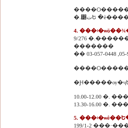
����Ѻ����
�.͹تԵ �è�
4. ���ʵ�ѡö��
9/276 �.�����
�������
�� 03-057-0448 ,05-
�Ԩ�����ѹ�ҷ
10.00-12.00 �. �
13.30-16.00 �.
5. ���ʵ�ѡê�
199/1-2 ���·�