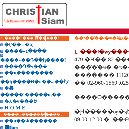
:: ����Ѻ���ʹ㨾����� ::
��ª��ͤ��ʵ�ѡ�㹨ѧ
�Ӷ�� - �ӵͺ
1. ���ʵ�ѡÿ���
����«٤����
479 �Ҥ�� 82 ���
����«��Դ��ԧ����?
����Դ�ҷ���
���ͧ�ͧ�ҹ� �ҡ
��ҵ��������˹
������� 1112
��ɮ����Ѳ�ҡ��...��ԧ?
�� 02-960-1569 ,025
�繤
�����¹�����ҧ��
�Ӿ�ҹ���Ե
H O M E
�Ԩ�����ѹ�ҷ
:: ����Ѻ������¹���� ::
09.00-12.00 �.
��ҹ��Ф������
͸�ɰҹ