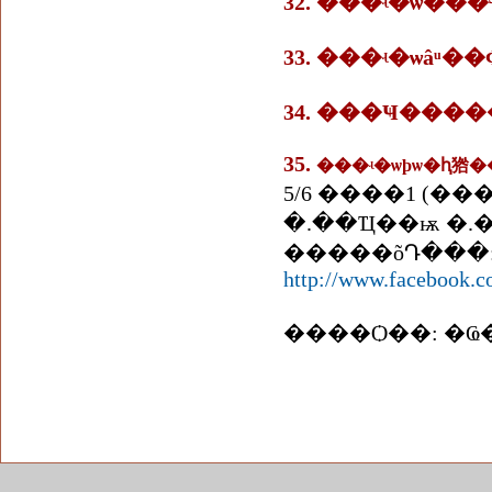
32. ���ʵ�ѡ�
33. ���ʵ�ѡâͧ
34. ���Ҹ���
35.
���ʵ�ѡþѡ�ԧ㹾
5/6 ����1 (
�.��Ҵ��ѭ �.�
�����õԴ���: 08
http://www.facebook.
����Ѻ��: �Ҩ