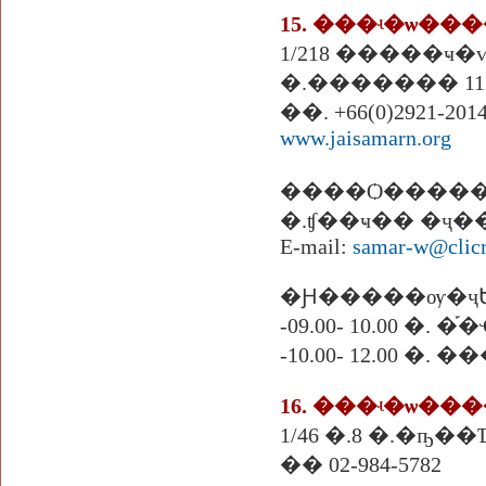
15. ���ʵ�ѡ�
1/218 �����ҹ�
�.������� 111
��. +66(0)2921-201
www.jaisamarn.org
����Ѻ����
�.ʧ��ҹ�� �ҷ
E-mail:
samar-w@clicr
�Ԩ�����ѹ�ҷ
-09.00- 10.00 �
-10.00- 12.00 �.
16. ���ʵ�ѡ����
1/46 �.8 �.�ҧ�
�� 02-984-5782