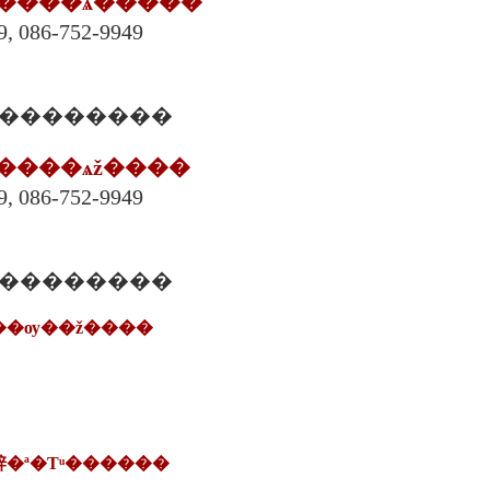
ä�����ѧ�����
, 086-752-9949
� ǧ����������
ä�����ѧž����
, 086-752-9949
� ǧ����������
���ѹ��ž����
�觪�ª�Тͧ������