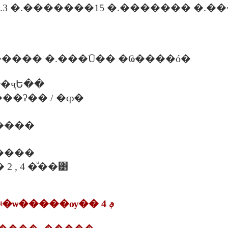
�.3 �.�������15 �.������� �.���ͧ
���� �.���Ū�� �Ҩ����ó�
�ҷԵ��
�. ���ʡ�� / �ȹ�
�����
�����
 , 4 �ͧ��͹
3. ���ҹ���ʵ�ѡ�����ѹ�� ࢵ 4