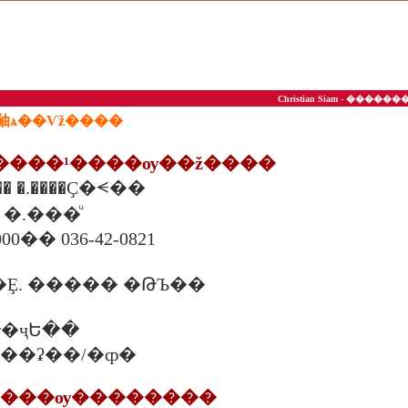
Christian Siam - ��
�㹨ѧ��Ѵž����
�����¹����ѹ��ž����
16/1-3 �.�ع෾��� �.����
Ūغ�� �.���ͧ
0�� 036-42-0821
Ȩ. ����� �ԹЪ��
�ҷԵ��
�. ���ʡ��/�ȹ�
�����ѹ��������