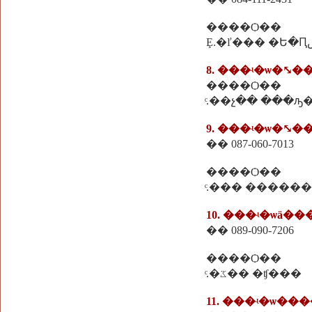
����Ѻ��
8. ���ʵ�ѡ�⤡�
����Ѻ��
ͨ.��չ�� ���ԡ
9. ���ʵ�ѡ�⤡�
�� 087-060-7013
����Ѻ��
ͨ.��� �����
10. ���ʵ�ѡä�
�� 089-090-7206
����Ѻ��
ͨ.�ػ�� �ʧ���
11. ���ʵ�ѡ�