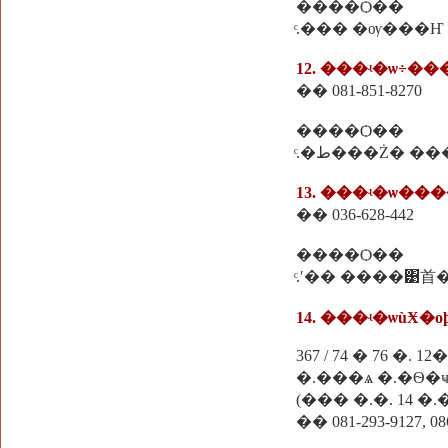
����Ѻ��
ͨ.��� �ѹ���Ҥ
12. ���ʵ�ѡ÷�
�� 081-851-8270
����Ѻ��
ͨ.�ط���Ż� 
�� 036-628-442
����Ѻ��
ͨ.ʹ�� ����͹⾸
14. ���ʵ�ѡùӾ�
367 / 74 � 76 �
�.���ѧ �.�Ѳ�ҹ
(��� �.�. 14 �
�� 081-293-9127, 086