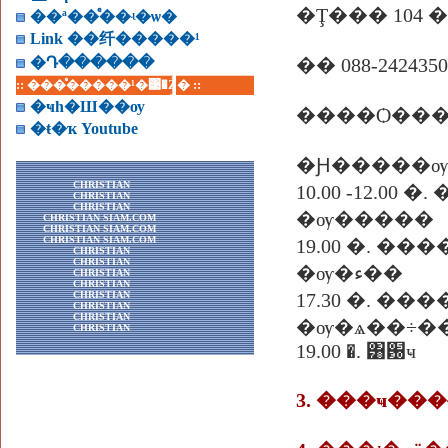
�Ţ��� 104 
��ª��ͤ��ʵ�ѡ�
Link ��纤�����¹
�Դ������
�� 088-2424350
:: ���ͤ�����¹�͹�Ź� ::
�ҹһ�Ш��ѹ
����Ѻ���
�ŧ�ҡ Youtube
�Ԩ�����ѹ
CHRISTIAN
10.00 -12.00 
CHRISTIAN
CHRISTIAN
�ѹ�����
CHRISTIAN SIAM.COM
CHRISTIAN SIAM.COM
CHRISTIAN SIAM.COM
19.00 �. ��
CHRISTIAN
CHRISTIAN
�ѹ�ء��
CHRISTIAN
CHRISTIAN
CHRISTIAN
17.30 �. ��
CHRISTIAN
CHRISTIAN
�ѹ�ѧ��÷�� 2
CHRISTIAN
19.00 �. ͸԰ҹ