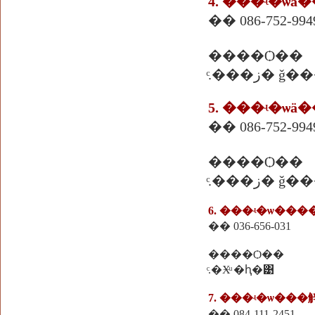
4. ���ʵ�ѡ
�� 086-752-9949
����Ѻ��
ͨ.���ز
5. ���ʵ�ѡ
�� 086-752-9949
����Ѻ��
ͨ.���ز
6. ���ʵ�ѡ��
�� 036-656-031
����Ѻ��
ͨ.�Ӿͧ �ԧ�͹
7. ���ʵ�ѡ��
�� 084-111-2451