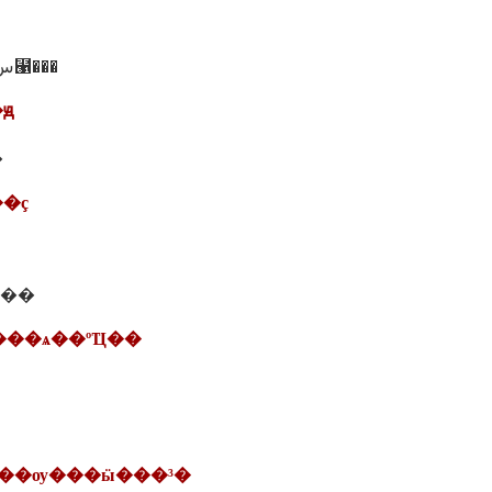
Ȩ.�ľ��� �Ե�Ԥس⹡���
�ԭ
�
��ç
���
����ѧ��ºҴ��
����ѹ���ӹ���³�