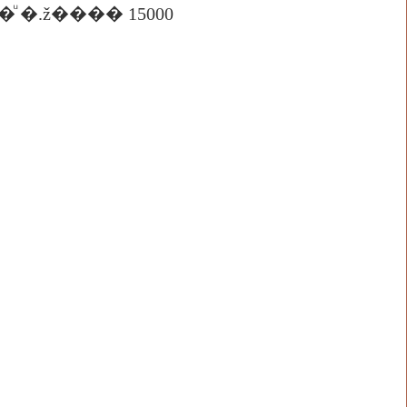
 �.ž���� 15000