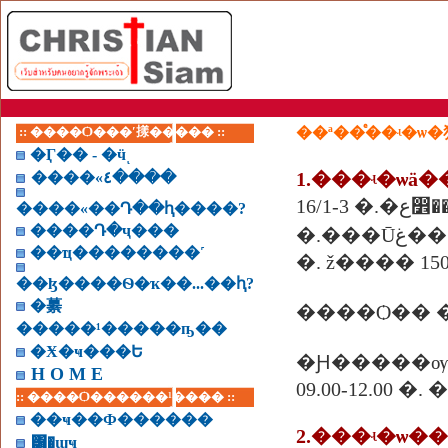
:: ����Ѻ���ʹ㨾����� ::
��ª��ͤ��ʵ�ѡ
�Ӷ�� - �ӵͺ
1.���ʵ�ѡä
����«٤����
Ҫ�⪪��
����«��Դ��ԧ����?
����Դ�ҷ���
�.���
��ҵ��������˹
�. ž���� 1500
��ɮ����Ѳ�ҡ��...��ԧ?
�繤
����Ѻ�� �
�����¹�����ҧ��
�Ӿ�ҹ���Ե
�Ԩ�����ѹ
H O M E
09.00-12.00 
:: ����Ѻ������¹���� ::
��ҹ��Ф������
2.���ʵ�ѡ
͸�ɰҹ