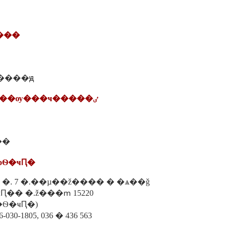
����
������ԭ
13. ���ʵ�ѡ�����ѹ���ҹ�����ٸ
��
оþѲ�ҹԤ�
. 12� �. 7 �.��µ��ž���� � �ѧ��ǧ
Ԥ�� �.ž���ՠ 15220
.�Ѳ�ҹԤ�)
-030-1805, 036 � 436 563