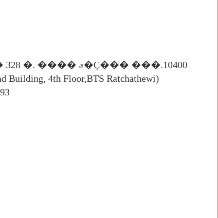
ʶҹ���/Location : ʶҤ��ʵ�ѡ�㹻������ ��� 4 �Ţ��� 328 �. ���� ࢵ�Ҫ��� ���.10400
ding, 4th Floor,BTS Ratchathewi)
93