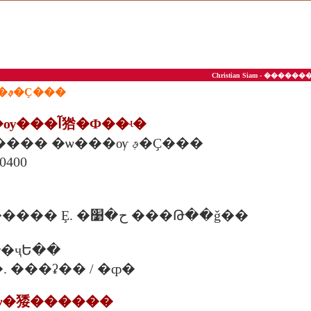
Christian Siam - ��
��ª��ͤ��ʵ�ѡ��ࢵ�Ҫ���
1. ���ʵ�ѡ��ѹ���آ㹾�Ф��ʵ�
275/39-40 �Ҫ����� �ѡ���ѹ ࢵ�Ҫ���
��ا෾�
����Ѻ������� Ȩ. �ح�׹ ���Թ��ǧ��
�ҷԵ��
00 �. ���ʡ�� / �ȹ�
�ѡ�㹻������