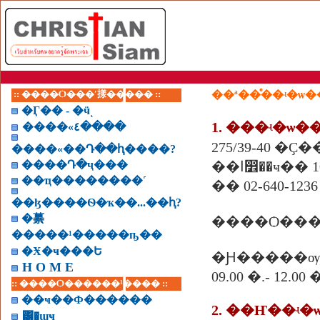
:: ����Ѻ���ʹ㨾����� ::
�Ӷ�� - �ӵͺ
����«٤����
����«��Դ��ԧ����?
����Դ�ҷ���
�ҹ�� 10400
��ҵ��������˹
�� 02-640-1236
��ɮ����Ѳ�ҡ��...��ԧ?
�繤
�����¹�����ҧ��
�Ӿ�ҹ���Ե
�Ԩ�����ѹ
H O M E
09.00 �.- 12.
:: ����Ѻ������¹���� ::
��ҹ��Ф������
2. ��Ҥ��ʵ
͸�ɰҹ