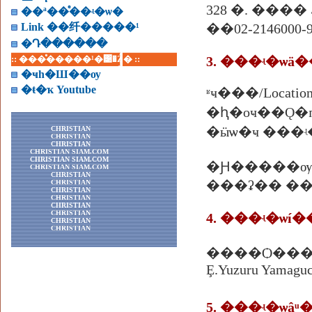
��ª��ͤ��ʵ�ѡ�
Link ��纤�����¹
��02-2146000-
�Դ������
:: ���ͤ�����¹�͹�Ź� ::
�ҹһ�Ш��ѹ
�ŧ�ҡ Youtube
�ԧ�оҹ��Ǫ�ҧ ʶҹ�
�ӹѡ�ҹ ���ʵ�ѡ�/C
CHRISTIAN
CHRISTIAN
CHRISTIAN
CHRISTIAN SIAM.COM
CHRISTIAN SIAM.COM
�Ԩ�����ѹ
CHRISTIAN SIAM.COM
CHRISTIAN
���ʡ�� ���� 14
CHRISTIAN
CHRISTIAN
CHRISTIAN
CHRISTIAN
CHRISTIAN
4. ���ʵ�ѡí
CHRISTIAN
CHRISTIAN
����Ѻ��
Ȩ.Yuzuru Yamaguc
5. ���ʵ�ѡâ