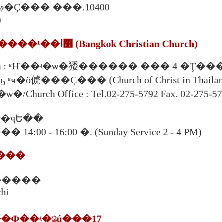
328 �. ���� ࢵ�Ҫ��� ���.10400
9
3. ���ʵ�ѡä�����¹��ا෾ (Bangkok Christian Church)
ö俿���Ҫ��� (Church of Christ in Thailand Buil
hurch Office : Tel.02-275-5792 Fax. 02-275-57
�ҷԵ��
:00 - 16:00 �. (Sunday Service 2 - 4 PM)
����
�����
hi
ͧ��Ф��ʵ�ྪú���17