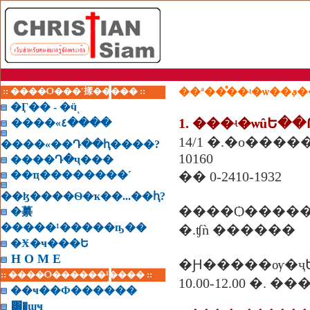
:: ����Ѻ���ʹ㨾����� ::
��ª
�Ӷ�� - �ӵͺ
1. ���ʵ�ѡûԵ�
����«٤����
14/1 �.�о���
����«��Դ��ԧ����?
10160
����Դ�ҷ���
��ҵ��������˹
�� 0-2410-1932
��ɮ����Ѳ�ҡ��...��ԧ?
����Ѻ����
�繤
�����¹�����ҧ��
�.ʧǹ ������
�Ӿ�ҹ���Ե
H O M E
�Ԩ�����ѹ�ҷ
:: ����Ѻ������¹���� ::
10.00-12.00 �. �
��ҹ��Ф������
͸�ɰҹ