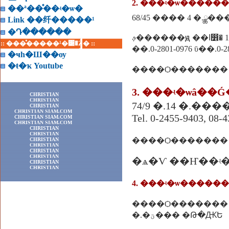
2. ���ʵ�ѡ����
��ª��ͤ��ʵ�ѡ�
68/45 ���� 4 �.ྪ�
Link ��纤�����¹
�Դ������
�ا෾� 10260
:: ���ͤ�����¹�͹�Ź� ::
��.0-2801-0976 ῡ��.0-28
�ҹһ�Ш��ѹ
�ŧ�ҡ Youtube
����Ѻ������� 
3. ���ʵ�ѡâ�
CHRISTIAN
CHRISTIAN
74/9 �.14 �.
CHRISTIAN
CHRISTIAN SIAM.COM
Tel. 0-2455-9403, 08-
CHRISTIAN SIAM.COM
CHRISTIAN SIAM.COM
CHRISTIAN
CHRISTIAN
����Ѻ������� Ȩ
CHRISTIAN
CHRISTIAN
CHRISTIAN
CHRISTIAN
�ѧ�Ѵ ��Ҥ��ʵ
CHRISTIAN
CHRISTIAN
����Ѻ�������
�.�ؾ��� �Թ�ԪԵ