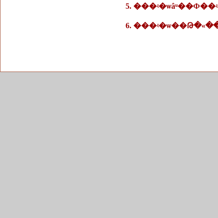
5. ���ʵ�ѡâͧ��Ф�
6. ���ʵ�ѡ��Թ�«