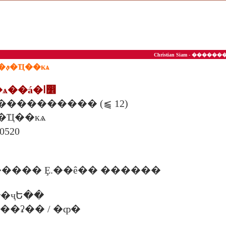
Christian Siam - ��
��ª��ͤ��ʵ�ѡ��ࢵ�Ҵ��кѧ
1. ���ʵ�ѡ��ѧ��á�ا෾
Ъ����������� (⫹ 12)
�Ҵ��кѧ
��ا෾�
���� Ȩ.��ê�� ������
�ҷԵ��
. ���ʡ�� / �ȹ�