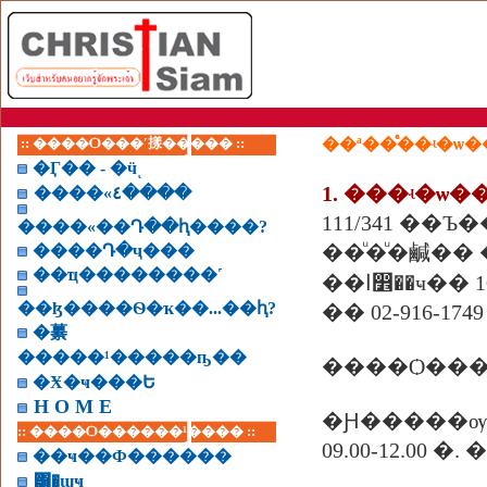
:: ����Ѻ���ʹ㨾����� ::
�Ӷ�� - �ӵͺ
����«٤����
111/341 ��
����«��Դ��ԧ����?
��ͧ�ͧ�鹹�� 
����Դ�ҷ���
��ҵ��������˹
�ҹ�� 10520
��ɮ����Ѳ�ҡ��...��ԧ?
�� 02-916-1749
�繤
�����¹�����ҧ��
����Ѻ���
�Ӿ�ҹ���Ե
H O M E
�Ԩ�����ѹ
:: ����Ѻ������¹���� ::
09.00-12.00 �
��ҹ��Ф������
͸�ɰҹ