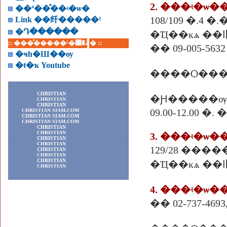
2. ���ʵ�ѡ
��ª��ͤ��ʵ�ѡ�
108/109 �.4 
Link ��纤�����¹
�Դ������
:: ���ͤ�����¹�͹�Ź� ::
�� 09-005-5632
�ҹһ�Ш��ѹ
�ŧ�ҡ Youtube
����Ѻ���
CHRISTIAN
�Ԩ�����ѹ
CHRISTIAN
CHRISTIAN
09.00-12.00 
CHRISTIAN SIAM.COM
CHRISTIAN SIAM.COM
CHRISTIAN SIAM.COM
CHRISTIAN
CHRISTIAN
3. ���ʵ�
CHRISTIAN
CHRISTIAN
129/28 ��
CHRISTIAN
CHRISTIAN
CHRISTIAN
CHRISTIAN
4. ���ʵ�ѡ�
��
02-737-4693,