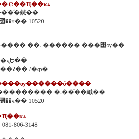
���Ҿ��Ҵ��кѧ
�.��ͧ�ͧ�鹹��
�Ҵ��кѧ ��ا෾��ҹ�� 10520
���� ��. ������ ���͹ѹ��
�ҷԵ��
�. ���ʡ�� /�ȹ�
ѡ�����ѹ������ó����
����������� �.��ͧ�ͧ�鹹��
�Ҵ��кѧ ��ا෾��ҹ�� 10520
�Ҵ��кѧ
 081-806-3148