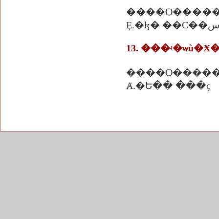
����Ѻ����
Ȩ.�ɮ� ��С��
13. ���ʵ�ѡù�Ӿ�
����Ѻ����
Ⱥ.�Ե�� ���ҫ