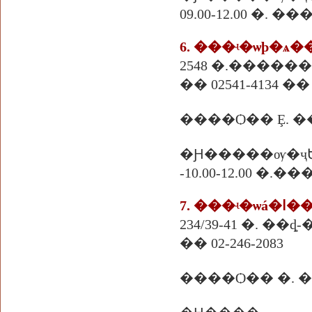
09.00-12.00 �. �
6. ���ʵ�ѡþ�ѧ�
2548 �.������
�� 02541-4134 ��
�Ԩ�����ѹ�ҷ
-10.00-12.00 �.
7. ���ʵ�ѡá�ا�
234/39-41 �. ��
�� 02-246-2083