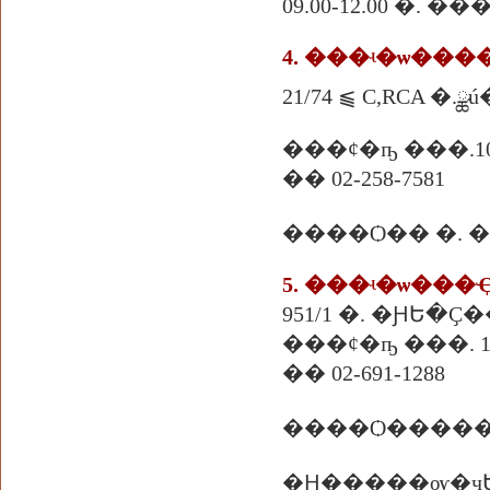
09.00-12.00 �
21/74 ⫹ C,RCA �.
���¢�ҧ ���.10
�� 02-258-7581
5. ���ʵ�ѡ��
���¢�ҧ ���. 10
�� 02-691-1288
����Ѻ������
�Ԩ�����ѹ�ҷ