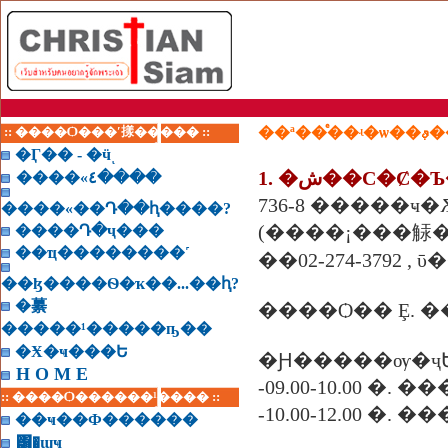
:: ����Ѻ���ʹ㨾����� ::
��ª�
�Ӷ�� - �ӵͺ
����«٤����
736-8 �����ҹ�
����«��Դ��ԧ����?
(����¡���觨��
����Դ�ҷ���
��ҵ��������˹
��02-274-3792 , ῡ
��ɮ����Ѳ�ҡ��...��ԧ?
�繤
�����¹�����ҧ��
�Ӿ�ҹ���Ե
�Ԩ�����ѹ�ҷ
H O M E
-09.00-10.00 �. 
:: ����Ѻ������¹���� ::
-10.00-12.00 �. 
��ҹ��Ф������
͸�ɰҹ