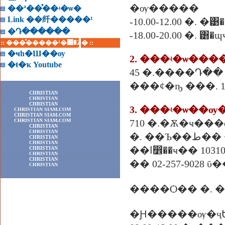
�ѹ�����
��ª��ͤ��ʵ�ѡ�
Link ��纤�����¹
-10.00-12.00 �. �
�Դ������
-18.00-20.00 �. ͸�ɰ
:: ���ͤ�����¹�͹�Ź� ::
�ҹһ�Ш��ѹ
�ŧ�ҡ Youtube
45 �.����Դ�� 
���¢�ҧ ���. 10
CHRISTIAN
CHRISTIAN
CHRISTIAN
3. ���ʵ�ѡ��ѹ
CHRISTIAN SIAM.COM
CHRISTIAN SIAM.COM
CHRISTIAN SIAM.COM
710 �.�Ѫ�ҹ���
CHRISTIAN
CHRISTIAN
�. ��
CHRISTIAN
CHRISTIAN
�ا෾��ҹ�� 10310
CHRISTIAN
CHRISTIAN
CHRISTIAN
�� 02-257-9028 ῡ��
CHRISTIAN
����Ѻ�� �. �ѵ
�Ԩ�����ѹ�ҷ