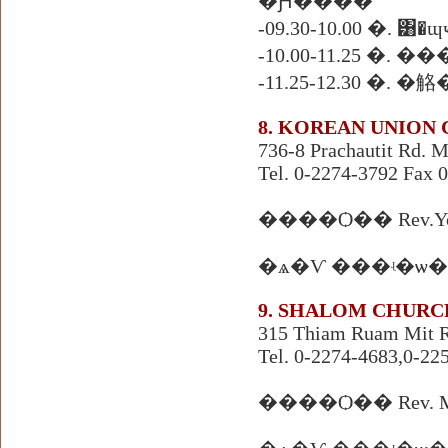
�Ԩ����
-09.30-10.00 �. ͸�ɰ
-10.00-11.25 �. 
-11.25-12.30 
8. KOREAN UNION
736-8 Prachautit Rd.
Tel. 0-2274-3792 Fax 
����Ѻ�� Rev.Yon
�ѧ�Ѵ ���ʵ�ѡ
9. SHALOM CHUR
315 Thiam Ruam Mit 
Tel. 0-2274-4683,0-2
����Ѻ�� Rev. Myo