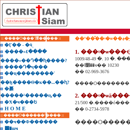
:: ����Ѻ���ʹ㨾����� ::
��ª�
�Ӷ�� - �ӵͺ
1. ���ʵ�ѡ��
����«٤����
1009/48-49 �. 10 �
����«��Դ��ԧ����?
��ا෾��ҹ�� 10230
����Դ�ҷ���
�� 02-969-3676
��ҵ��������˹
��ɮ����Ѳ�ҡ��...��ԧ?
�繤
�����¹�����ҧ��
�Ӿ�ҹ���Ե
21/500 �.����ó���
H O M E
�� 0-2734-5978
:: ����Ѻ������¹���� ::
��ҹ��Ф������
͸�ɰҹ