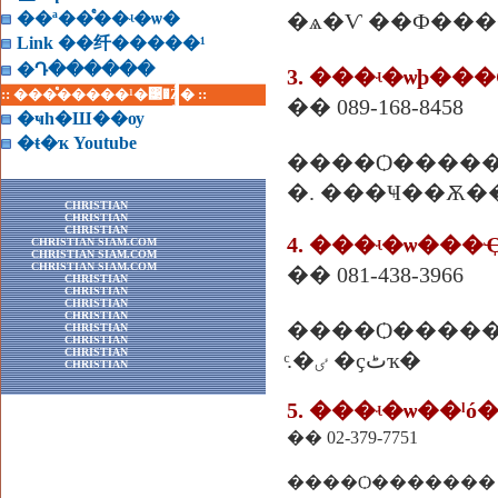
��ª��ͤ��ʵ�ѡ�
�ѧ�Ѵ ��Ф���
Link ��纤�����¹
�Դ������
3. ���ʵ�ѡþ��
:: ���ͤ�����¹�͹�Ź� ::
�� 089-168-8458
�ҹһ�Ш��ѹ
�ŧ�ҡ Youtube
����Ѻ����
�. ���Ҹ��Ѫ�
CHRISTIAN
CHRISTIAN
CHRISTIAN
4. ���ʵ�ѡ��
CHRISTIAN SIAM.COM
CHRISTIAN SIAM.COM
CHRISTIAN SIAM.COM
�� 081-438-3966
CHRISTIAN
CHRISTIAN
CHRISTIAN
CHRISTIAN
����Ѻ����
CHRISTIAN
CHRISTIAN
CHRISTIAN
ͨ.�ٸ �ҫٹҡ�
CHRISTIAN
5. ���ʵ�ѡ��ˡó
�� 02-379-7751
����Ѻ�������