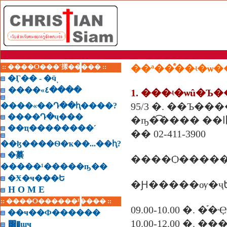
:: ����Ѻ���ʹ㨾����� ::
�Ӷ�� - �ӵͺ
����«٤����
1. ���ʵ�ѡû�Ъ
����«��Դ��ԧ����?
����Դ�ҷ���
��ҵ��������˹
�� 02-411-3900
��ɮ����Ѳ�ҡ��...��ԧ?
�繤
�����¹�����ҧ��
�Ӿ�ҹ���Ե
�Ԩ�����ѹ�ҷ
H O M E
:: ����Ѻ������¹���� ::
09.00-10.00 �.
��ҹ��Ф������
10.00-12.00 �. �
͸�ɰҹ