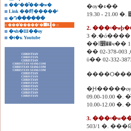
��ª��ͤ��ʵ�ѡ�
�ѹ�ء��
Link ��纤�����¹
19.30 - 21.00 �.
�Դ������
:: ���ͤ�����¹�͹�Ź� ::
�ҹһ�Ш��ѹ
3 �.�ó����
�ŧ�ҡ Youtube
�ҹ�� 10240
�� 02-378-003 ,
CHRISTIAN
CHRISTIAN
ῡ�� 02-332-387
CHRISTIAN
CHRISTIAN SIAM.COM
CHRISTIAN SIAM.COM
CHRISTIAN SIAM.COM
����Ѻ����
CHRISTIAN
CHRISTIAN
CHRISTIAN
CHRISTIAN
CHRISTIAN
�Ԩ�����ѹ
CHRISTIAN
CHRISTIAN
09.00-10.00
CHRISTIAN
10.00-12.00 �
3.
���ʵ�ѡ�
503/1 �. �