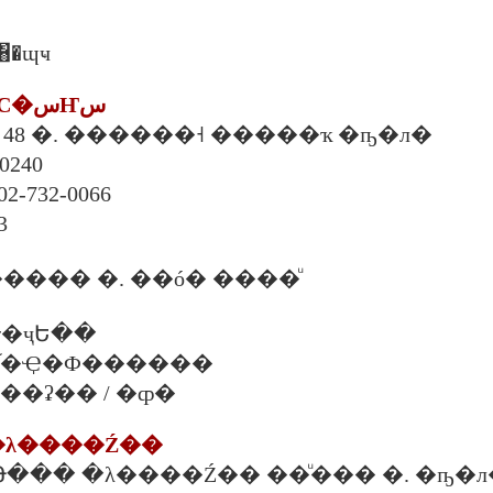
 ͸�ɰҹ
2. ���ʵ�ѡþ�С�سҤس
 48 �. ������˧ �����ҡ �ҧ�л�
��ا෾�
02-732-0066
3
��� �. ��ó� ����ͧ
�ҷԵ��
 �. �֡�Ҿ�Ф������
. ���ʡ�� / �ȹ�
�λ����Ź��
��Թ��� �λ����Ź�� ��ͧ��� �. �ҧ�л�