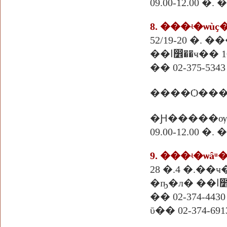
09.00-12.00 
8. ���ʵ�ѡù
52/19-20 �.
�ҹ�� 10240
�� 02-375-5343 
����Ѻ���
�Ԩ�����ѹ
09.00-12.00 �
9. ���ʵ�ѡâ
�ҧ
�� 02-374-4430
ῡ�� 02-374-691