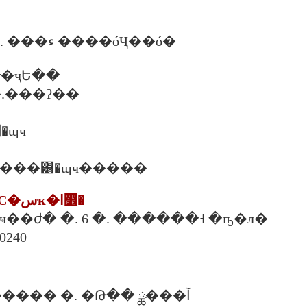
����Ѻ�� Ȩ. ���ء ����óҶ��ó�
�ҷԵ��
0 �.���ʡ��
͸�ɰҹ
20.30 �.�ش����͸�ɰҹ�����
4. ���ʵ�ѡþ�С�سҡ�ا෾�
 ��ҹ��ժ� �. 6 �. ������˧ �ҧ�л�
��ا෾�
����Ѻ������� �. �Թ�� ྪ���آ