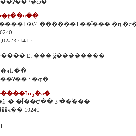
�. ���ʡ�� /�ȹ�
ҫ��չ��¤��
 ������˧ 60/4 ������˧ ��ͧ��� �ҧ�л
��ا෾�
,02-7351410
���� Ȩ. ��� ǧ��������
�ҷԵ��
. ���ʡ�� / �ȹ�
ͧ�����Һҧ�л�
28 �.4 �.��ҹ�ǹʹ �.�آ��Ժ�� 3 ��ͧ���
�л� ��ا෾��ҹ�� 10240
3