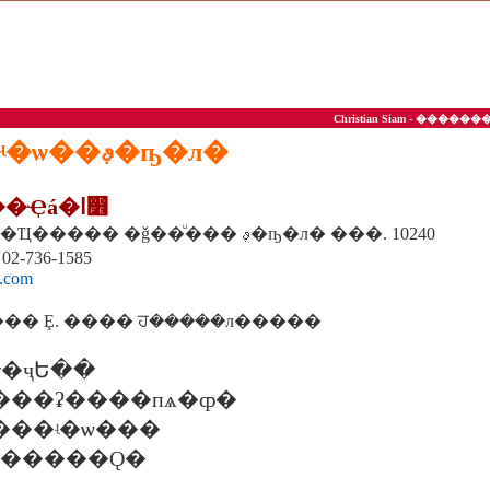
Christian Siam - ��
��ª��ͤ��ʵ�ѡ��ࢵ�ҧ�л�
1. ���ʵ�ѡ���Ҿá�ا෾
202 ���130 ����Ҵ����� �ǧ��ͧ��� ࢵ�ҧ�л� ���. 10240
 02-736-1585
.com
� Ȩ. ���� ਹ�����л�����
�ҷԵ��
0 �. ���ʡ����пѧ�ȹ�
 �. ���ʵ�ѡ���
�. ������Ǫ�