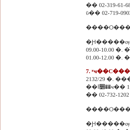
�� 02-319-61-6
ῡ�� 02-719-090
�Ԩ�����ѹ
09.00-10.00
01.00-12.00 �
7. ʶҹ��С�
2132/29 �. 
�ҹ�� 10240
�� 02-732-1202
����Ѻ���
�Ԩ�����ѹ