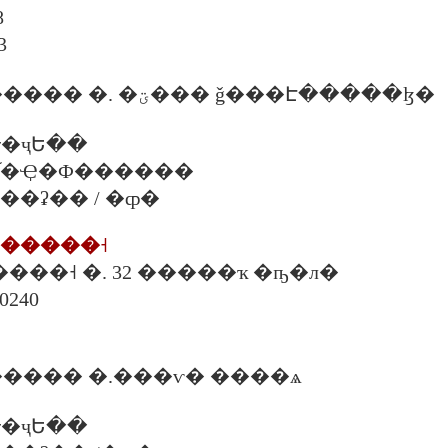
8
3
����Ѻ������� �. �ؾ��� ǧ���Է�����ɮ�
�ҷԵ��
 �. �֡�Ҿ�Ф������
. ���ʡ�� / �ȹ�
�������˧
������˧ �. 32 �����ҡ �ҧ�л�
��ا෾�
���� �.���ѵ� ����ѧ
�ҷԵ��