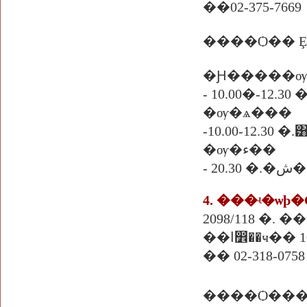
��02-375-7669
�Ԩ�����ѹ
- 10.00�-12.3
�ѹ�ѧ���
-10.00-12.30 �.
�ѹ�ء��
- 
2098/118 �.
�ҹ�� 10240
�� 02-318-0758