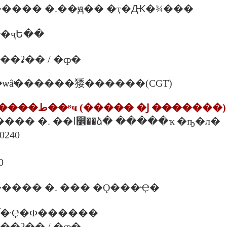
���� �.��ԭ�� �ҭ�Ԫ�¾���
�ҷԵ��
. ���ʡ�� / �ȹ�
�ѡâͧ������㹻������(CGT)
10. ���ʵ�ѡ�����ط��ʶҹ (����� �Ϳ �������)
8 �. ��ѧʹ������ �. ��ا෾��ձ� �����ҡ �ҧ�л�
��ا෾�
0
���� �. ��� �Ǫ���Ҿ�
 �. �֡�Ҿ�Ф������
. ���ʡ�� / �ȹ�