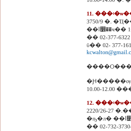
3750/9 �. �
�ҹ�� 10240
�� 02-377-6322
ῡ�� 02- 377-16
kcwalton@gmail.
����Ѻ����
�Ԩ�����ѹ
10.00-12.00 
12. ���ʵ�
2220/26-27
�ҧ
�� 02-732-3730