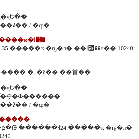
�ҷԵ��
. ���ʡ�� / �ȹ�
5. ���ʵ�ѡþ�����ҡ�ا෾�
21 ������˧ 35 �����ҡ �ҧ�л� ��ا෾��ҹ�� 10240
���� �. �ê�� ��⾸��
�ҷԵ��
 �. �֡�Ҿ�Ф������
. ���ʡ�� / �ȹ�
þ������
�ҹ�բ�Թ ������˧24 �����ҡ �ҧ�л�
��ا෾