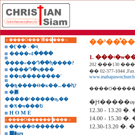
:: ����Ѻ���ʹ㨾����� ::
�Ӷ�� - �ӵͺ
����«٤����
����«��Դ��ԧ����?
����Դ�ҷ���
�� 02-377-1044 ,Fax
��ҵ��������˹
www.mahapawnchurch
��ɮ����Ѳ�ҡ��...��ԧ?
����Ѻ������
�繤
�����¹�����ҧ��
�Ԩ�����ѹ
�Ӿ�ҹ���Ե
12.30 - 13.2
H O M E
14.00 - 15.30
:: ����Ѻ������¹���� ::
12.30-13.20 
��ҹ��Ф������
͸�ɰҹ