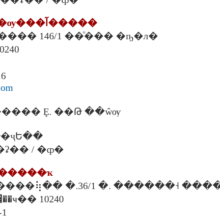
11. ���ʵ�ѡ��ѹ���آ�����
Ҵ����� 146/1 ��ͧ��� �ҧ�л�
��ا෾�
16
com
��� Ȩ. ��Թ ��ŵѹ
�ҷԵ��
���ʡ�� / �ȹ�
ѡ������ҡ
 �.�����⢷�� �.36/1 �. ������˧ ���
�л� ��ا෾��ҹ�� 10240
-1